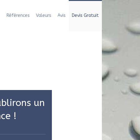
e
Références
Valeurs
Avis
Devis Gratuit
blirons un
ce !