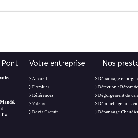
-Pont
Votre entreprise
Nos prest
 votre
Accueil
Dépannage en urgen
Plombier
Détection / Réparatio
Références
Dégorgement de cana
t-Mandé,
Valeurs
Débouchage tous co
nt-
Devis Gratuit
Dépannage Chaudiè
, Le