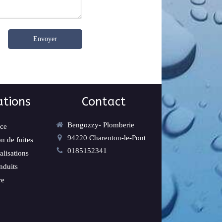
Envoyer
ations
Contact
Bengozzy- Plomberie
ce
94220
Charenton-le-Pont
n de fuites
0185152341
lisations
nduits
re