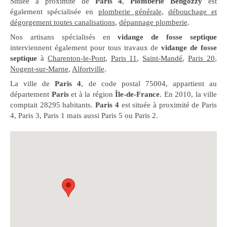
Située à proximité de
Paris 4
,
Plomberie Bengozzy
est
également spécialisée en
plomberie générale
,
débouchage et
dégorgement toutes canalisations
,
dépannage plomberie
.
Nos artisans spécialisés en
vidange de fosse septique
interviennent également pour tous travaux de
vidange de fosse
septique
à
Charenton-le-Pont
,
Paris 11
,
Saint-Mandé
,
Paris 20
,
Nogent-sur-Marne
,
Alfortville
.
La ville de
Paris 4
, de code postal 75004, appartient au
département
Paris
et à la région
Île-de-France
. En 2010, la ville
comptait 28295 habitants.
Paris 4
est située à proximité de Paris
4, Paris 3, Paris 1 mais aussi Paris 5 ou Paris 2.