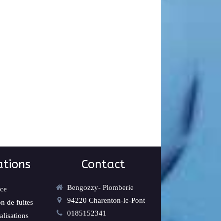
ations
Contact
Bengozzy- Plomberie
ce
94220
Charenton-le-Pont
n de fuites
0185152341
lisations