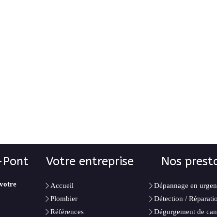
-Pont
Votre entreprise
Nos prest
 votre
Accueil
Dépannage en urgen
Plombier
Détection / Réparatio
Références
Dégorgement de cana