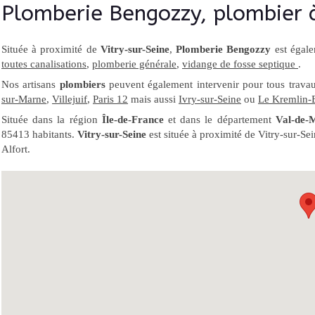
Plomberie Bengozzy, plombier 
Située à proximité de
Vitry-sur-Seine
,
Plomberie Bengozzy
est égale
toutes canalisations
,
plomberie générale
,
vidange de fosse septique
.
Nos artisans
plombiers
peuvent également intervenir pour tous trav
sur-Marne
,
Villejuif
,
Paris 12
mais aussi
Ivry-sur-Seine
ou
Le Kremlin-B
Située dans la région
Île-de-France
et dans le département
Val-de-
85413 habitants.
Vitry-sur-Seine
est située à proximité de Vitry-sur-Sei
Alfort.