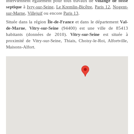
interviennent également pour tous travaux de
vidange de fosse
septique
à
Ivry-sur-Seine
,
Le Kremlin-Bicêtre
,
Paris 12
,
Nogent-
sur-Marne
,
Villejuif
ou encore
Paris 13
.
Située dans la région
Île-de-France
et dans le département
Val-
de-Marne
,
Vitry-sur-Seine
(94400) est une ville de 85413
habitants (données de 2010).
Vitry-sur-Seine
est située à
proximité de Vitry-sur-Seine, Thiais, Choisy-le-Roi, Alfortville,
Maisons-Alfort.